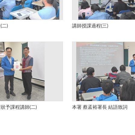
二)
講師授課過程(三)
狀予課程講師(二)
本署 蔡孟裕署長 結語致詞