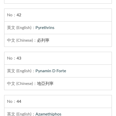
42
Pyrethrins
必列寧
43
Pynamin D Forte
地亞列寧
44
Azamethiphos