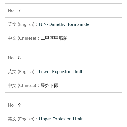
7
N,N-Dimethyl formamide
二甲基甲醯胺
8
Lower Explosion Limit
爆炸下限
9
Upper Explosion Limit