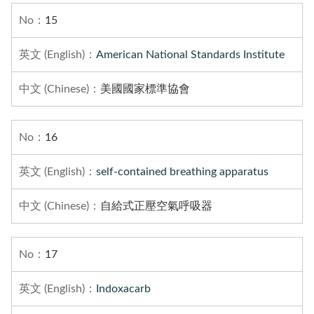
15
American National Standards Institute
美國國家標準協會
16
self-contained breathing apparatus
自給式正壓空氣呼吸器
17
Indoxacarb