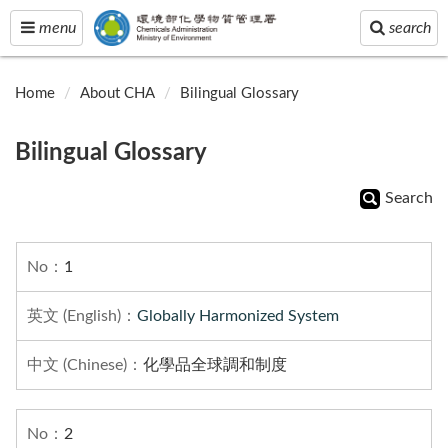
Toggle
Toggle
menu
search
navigation
navigation
Home
About CHA
Bilingual Glossary
Bilingual Glossary
Search
1
Globally Harmonized System
化學品全球調和制度
2