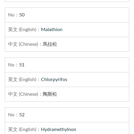
50
Malathion
馬拉松
51
Chlorpyrifos
陶斯松
52
Hydramethylnon