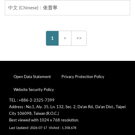
依普寧
1
>
>>
Open Data Statement
Privacy Protection Policy
Website Security Policy
TEL : +886-2-2325-7399
Address : No.1, Aly. 35, Ln. 132, Sec. 2, Da'an Rd., Da'an Dist., Taipei
City 106098, Taiwan (R.O.C.)
Best viewed with 1024 x 768 resolution.
Last Updated :2026-07-17
Visited : 1,358,678