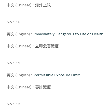
爆炸上限
10
Immediately Dangerous to Life or Health
立即危害濃度
11
Permissible Exposure Limit
容許濃度
12