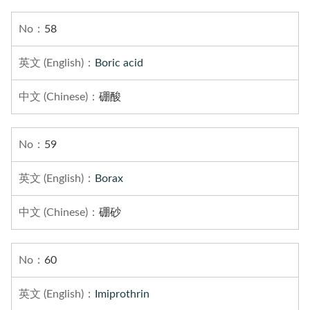
58
Boric acid
硼酸
59
Borax
硼砂
60
Imiprothrin