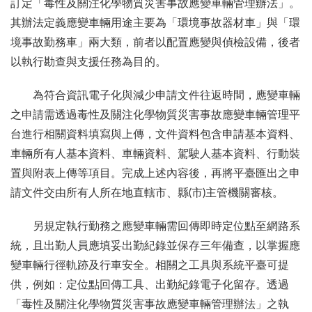
訂定「毒性及關注化學物質災害事故應變車輛管理辦法」。
其辦法定義應變車輛用途主要為「環境事故器材車」與「環
境事故勤務車」兩大類，前者以配置應變與偵檢設備，後者
以執行勘查與支援任務為目的。
為符合資訊電子化與減少申請文件往返時間，應變車輛
之申請需透過毒性及關注化學物質災害事故應變車輛管理平
台進行相關資料填寫與上傳，文件資料包含申請基本資料、
車輛所有人基本資料、車輛資料、駕駛人基本資料、行動裝
置與附表上傳等項目。完成上述內容後，再將平臺匯出之申
請文件交由所有人所在地直轄市、縣(市)主管機關審核。
另規定執行勤務之應變車輛需回傳即時定位點至網路系
統，且出勤人員應填妥出勤紀錄並保存三年備查，以掌握應
變車輛行徑軌跡及行車安全。相關之工具與系統平臺可提
供，例如：定位點回傳工具、出勤紀錄電子化留存。透過
「毒性及關注化學物質災害事故應變車輛管理辦法」之執