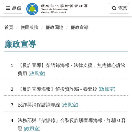
Toggle
Toggle
目錄
查詢
navigation
navigatio
首頁
便民服務
廉政園地
廉政宣導
廉政宣導
1
【反詐宣導】柴語錄海報 - 法律支援，無需擔心訴訟
費用
(政風室)
2
【反詐宣導海報】解投資詐騙 - 養套殺
(政風室)
3
反詐與消保諮詢專線
(政風室)
4
法務部與「柴語錄」合製反詐騙宣導海報 - 詐騙 0 容
忍
(政風室)