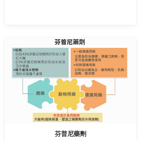
芬普尼藥劑