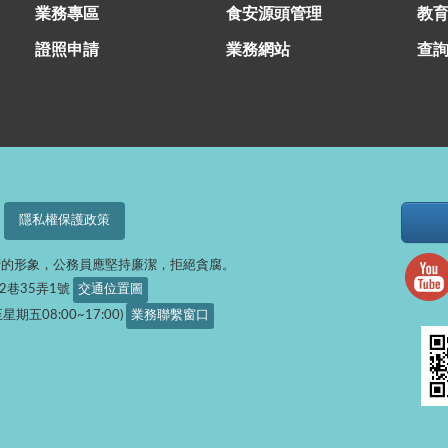
業務專區
食安源頭管理
教
證照申請
業務網站
查
隱私權保護政策
府的形象，公務員應堅持廉潔，拒絕貪腐。
32巷35弄1號
交通位置圖
星期五08:00~17:00)
業務聯繫窗口