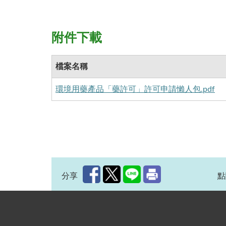
附件下載
檔案名稱
環境用藥產品「藥許可」許可申請懶人包.pdf
分享
點
:::