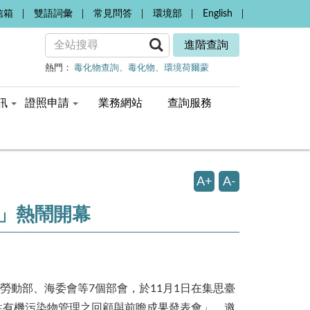
信箱
雙語詞彙
常見問答
環境部
English
進階查詢
熱門：
毒化物查詢
毒化物
環境荷爾蒙
訊
證照申請
業務網站
查詢服務
A+
A-
」熱鬧開幕
動部、海委會等7個部會，於11月1日在集思臺
性有機污染物管理之回顧與前瞻成果發表會」，邀