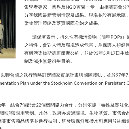
集學者專家、業界及NGO齊聚一堂，由相關部會分
分享我國最新管制情形及成果。現場並設有展示廳
染物管理策略及落實國際公約之成果。
環保署表示，持久性有機污染物（簡稱POPs）
之特性，會對人體及環境造成危害，為保護人類健康
有機污染物斯德哥爾摩公約，並於93年5月17日生效
制及減少無意衍生目的。
聯合國之執行策略訂定國家實施計畫與國際接軌，並於97年7
ion Plan under the Stockholm Convention on Persis
年，結合7個部會22個機關協力合作，分別依據「毒性及關注
關源頭禁限用管制。此外，政府亦透過環境、生物基質、市售食
相關市售商品標準並進行抽測，研發環保無氟撥水劑應用於紡織