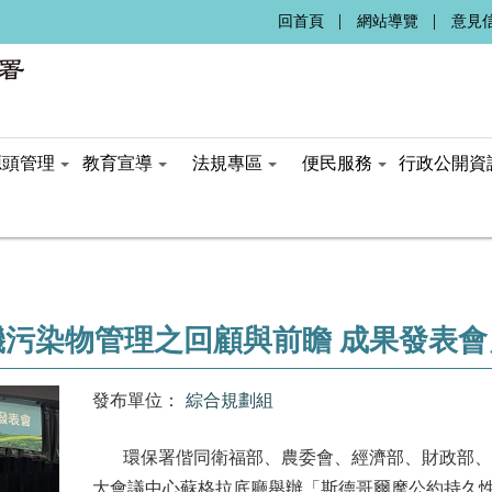
:::
回首頁
網站導覽
意見
源頭管理
教育宣導
法規專區
便民服務
行政公開資
污染物管理之回顧與前瞻 成果發表會
發布單位：
綜合規劃組
環保署偕同衛福部、農委會、經濟部、財政部、勞
大會議中心蘇格拉底廳舉辦「斯德哥爾摩公約持久