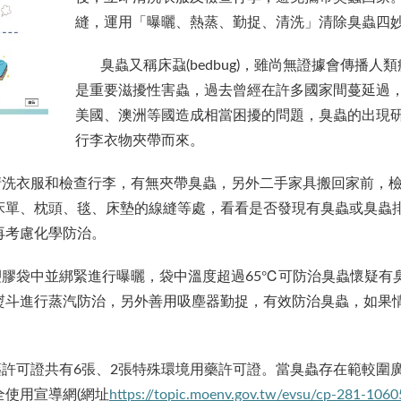
縫，運用「曝曬、熱蒸、勤捉、清洗」清除臭蟲四
臭蟲又稱床蝨(bedbug)，雖尚無證據會傳播人
是重要滋擾性害蟲，過去曾經在許多國家間蔓延過
美國、澳洲等國造成相當困擾的問題，臭蟲的出現
行李衣物夾帶而來。
衣服和檢查行李，有無夾帶臭蟲，另外二手家具搬回家前，檢
床單、枕頭、毯、床墊的線縫等處，看看是否發現有臭蟲或臭蟲
再考慮化學防治。
袋中並綁緊進行曝曬，袋中溫度超過65℃可防治臭蟲懷疑有
熨斗進行蒸汽防治，另外善用吸塵器勤捉，有效防治臭蟲，如果
可證共有6張、2張特殊環境用藥許可證。當臭蟲存在範較圍廣
使用宣導網(網址
https://topic.moenv.gov.tw/evsu/cp-281-1060