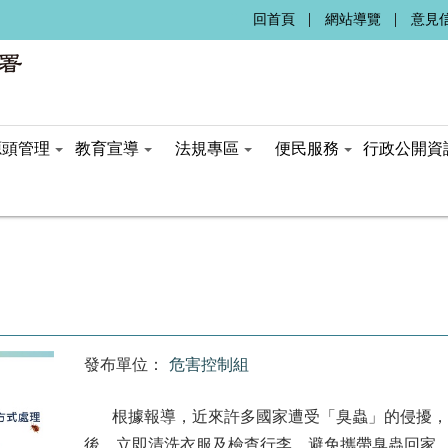
:::
回首頁
網站導覽
意見
源頭管理
教育宣導
法規專區
便民服務
行政公開資
發布單位：
危害控制組
根據報導，近來許多國家遭受「臭蟲」的侵擾，
後，立即清洗衣服及檢查行李，避免攜帶臭蟲回家