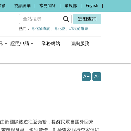
信箱
雙語詞彙
常見問答
環境部
English
進階查詢
熱門：
毒化物查詢
毒化物
環境荷爾蒙
訊
證照申請
業務網站
查詢服務
A+
A-
由於國際旅遊往返頻繁，提醒民眾自國外回來
。若發現臭蟲，也別驚慌，勤檢查衣服行李家俱細