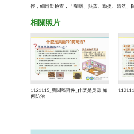
徑，細縫勤檢查，「曝曬、熱蒸、勤捉、清洗」
相關照片
1121115_新聞稿附件_什麼是臭蟲 如
1121
何防治