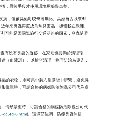
妙招，最後手段才使用環境用藥殺蟲劑。
類疾病，但被臭蟲叮咬奇癢無比。臭蟲自古以來即
，近年來臭蟲再度成為常見害蟲，據報載在歐洲、
研判可能是因國際旅行交通活絡的因素，臭蟲隨著
查有沒有臭蟲的蹤跡，在家裡也要勤於清理環
排遺（血液斑）。以檢查清理、物理防治為優先，
臭蟲的衣物，則可集中裝入塑膠袋中綁緊，避免臭
情形嚴重時，可請合格的病媒防治除蟲公司代為處
、情形嚴重時，可請合格的病媒防治除蟲公司代
5-dc5fd-8.html
)。環境部強調，防範臭蟲無捷