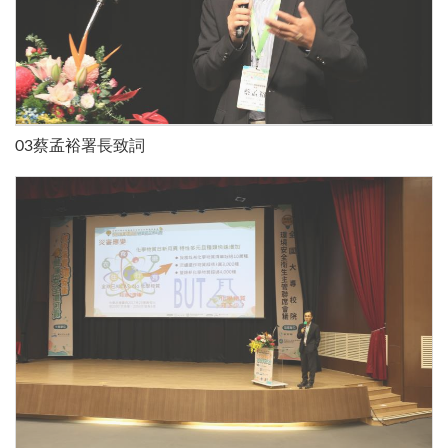
03蔡孟裕署長致詞