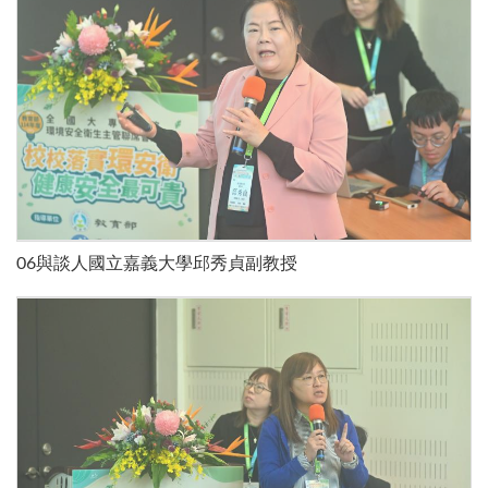
06與談人國立嘉義大學邱秀貞副教授