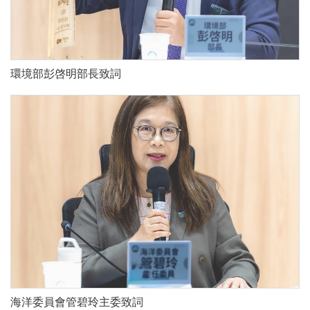
環境部彭啓明部長致詞
海洋委員會管碧玲主委致詞