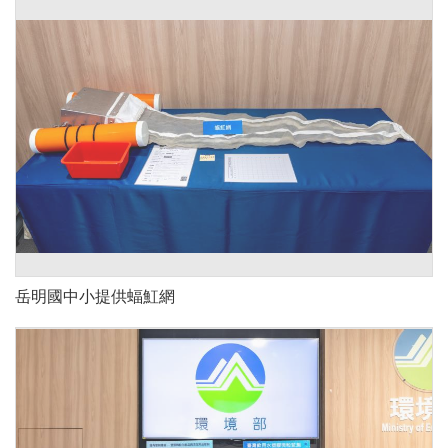
岳明國中小提供蝠魟網