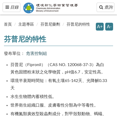
Toggle
Toggle
目錄
查詢
navigation
navigatio
首頁
主題專區
芬普尼藥劑
芬普尼的特性
A+
A-
芬普尼的特性
發布單位：
危害控制組
芬普尼（Fipronil）（CAS NO. 120068-37-3）為白
黃色固體粉末狀之化學物質，pH值6.7，安定性高。
環境半衰期時間短：有氧土壤65-142天、光降解0.33
天
水生生物體內蓄積性低。
世界衛生組織口服、皮膚毒性分類為中等毒性。
有機氮類廣效型殺蟲劑成分，對甲殼類動物、螞蟻、