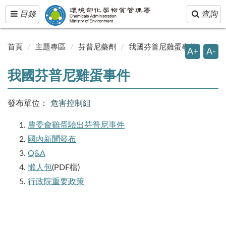
Toggle
Toggle
目錄
查詢
navigation
navigatio
首頁
主題專區
芬普尼藥劑
我國芬普尼雞蛋事件
A+
A-
我國芬普尼雞蛋事件
發布單位：
危害控制組
農委會雞蛋驗出芬普尼事件
國內新聞發布
Q&A
懶人包
(PDF檔)
行政院重要政策