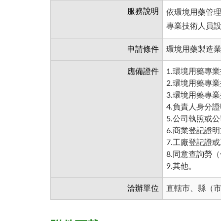
服務說明
依環境用藥管
專業技術人員
申請條件
環境用藥製造
應備證件
1.環境用藥專
2.環境用藥專
3.環境用藥專
4.負責人身分
5.公司執照或
6.商業登記證
7.工廠登記證
8.同意查詢勞
9.其他。
洽辦單位
直轄市、縣（