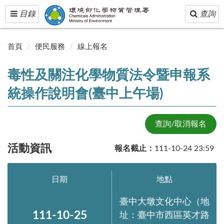
Toggle
Toggle
目錄
查詢
navigation
navigatio
首頁
便民服務
線上報名
毒性及關注化學物質法令暨申報系
統操作說明會(臺中上午場)
查詢/取消報名
活動資訊
報名截止：
111-10-24 23:59
日期
地點
臺中大墩文化中心（地
111-10-25
址：臺中市西區英才路