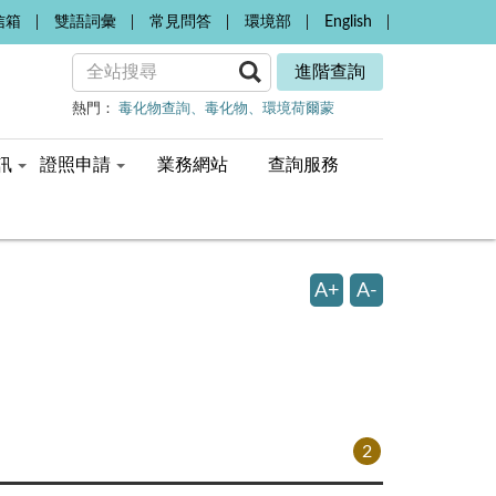
信箱
雙語詞彙
常見問答
環境部
English
進階查詢
熱門：
毒化物查詢
毒化物
環境荷爾蒙
訊
證照申請
業務網站
查詢服務
A+
A-
2