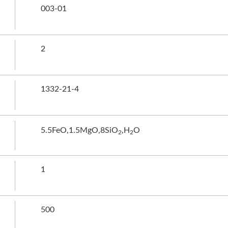
003-01
2
1332-21-4
5.5FeO,1.5MgO,8SiO
,H
O
2
2
1
500