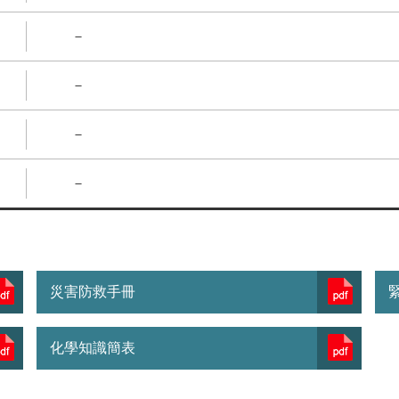
－
－
－
－
災害防救手冊
化學知識簡表