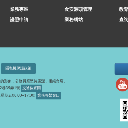
業務專區
食安源頭管理
教
證照申請
業務網站
查
隱私權保護政策
府的形象，公務員應堅持廉潔，拒絕貪腐。
32巷35弄1號
交通位置圖
星期五08:00~17:00)
業務聯繫窗口