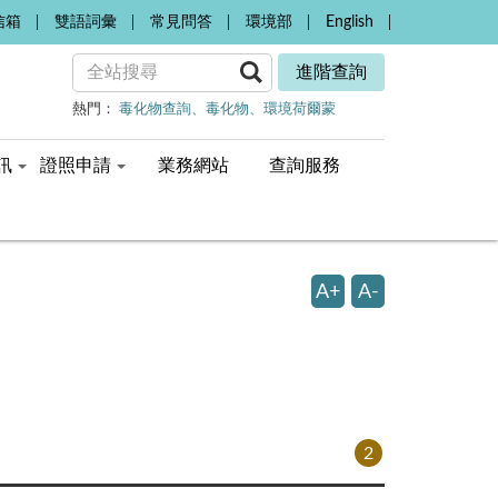
信箱
雙語詞彙
常見問答
環境部
English
進階查詢
熱門：
毒化物查詢
毒化物
環境荷爾蒙
訊
證照申請
業務網站
查詢服務
A+
A-
2