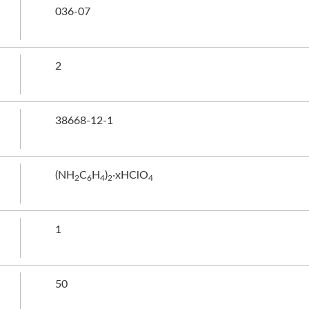
036-07
2
38668-12-1
(NH
C
H
)
‧xHClO
2
6
4
2
4
1
50