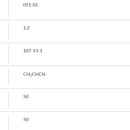
051-01
1,2
107-13-1
CH
CHCN
2
50
50