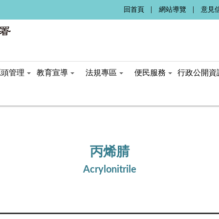
:::
回首頁
網站導覽
意見
源頭管理
教育宣導
法規專區
便民服務
行政公開資
丙烯腈
Acrylonitrile