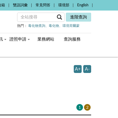
信箱
雙語詞彙
常見問答
環境部
English
進階查詢
熱門：
毒化物查詢
毒化物
環境荷爾蒙
訊
證照申請
業務網站
查詢服務
A+
A-
1
2