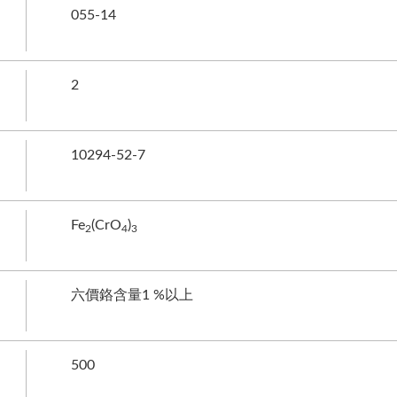
055-14
2
10294-52-7
Fe
(CrO
)
2
4
3
六價鉻含量1 %以上
500