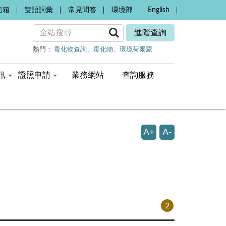
信箱
雙語詞彙
常見問答
環境部
English
進階查詢
熱門：
毒化物查詢
毒化物
環境荷爾蒙
訊
證照申請
業務網站
查詢服務
A+
A-
2