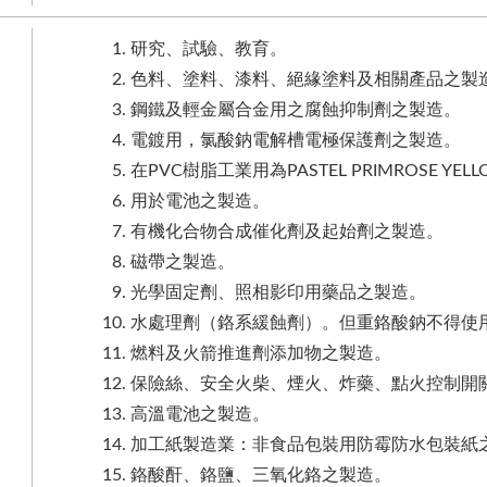
研究、試驗、教育。
色料、塗料、漆料、絕緣塗料及相關產品之製
鋼鐵及輕金屬合金用之腐蝕抑制劑之製造。
電鍍用，氯酸鈉電解槽電極保護劑之製造。
在PVC樹脂工業用為PASTEL PRIMROSE YE
用於電池之製造。
有機化合物合成催化劑及起始劑之製造。
磁帶之製造。
光學固定劑、照相影印用藥品之製造。
水處理劑（鉻系緩蝕劑）。但重鉻酸鈉不得使
燃料及火箭推進劑添加物之製造。
保險絲、安全火柴、煙火、炸藥、點火控制開
高溫電池之製造。
加工紙製造業：非食品包裝用防霉防水包裝紙
鉻酸酐、鉻鹽、三氧化鉻之製造。