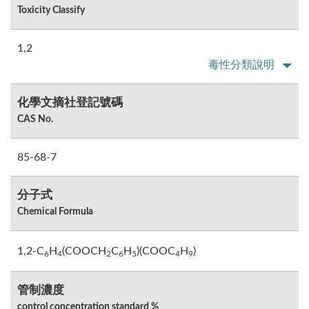
Toxicity Classify
1,2
毒性分類說明
化學文摘社登記號碼
CAS No.
85-68-7
分子式
Chemical Formula
1,2-C
H
(COOCH
C
H
)(COOC
H
)
6
4
2
6
5
4
9
管制濃度
control concentration standard %