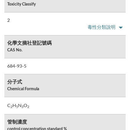
Toxicity Classify
2
毒性分類說明
化學文摘社登記號碼
CAS No.
684-93-5
分子式
Chemical Formula
C
H
N
O
2
5
3
2
管制濃度
control concentration standard %