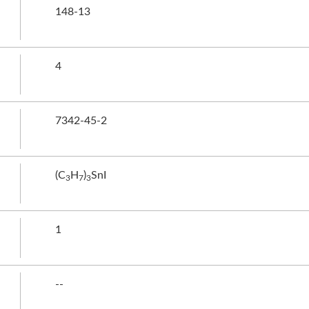
148-13
4
7342-45-2
(C
H
)
SnI
3
7
3
1
--