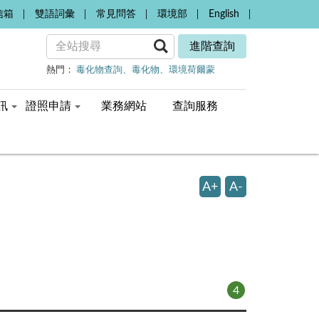
信箱
雙語詞彙
常見問答
環境部
English
進階查詢
熱門：
毒化物查詢
毒化物
環境荷爾蒙
訊
證照申請
業務網站
查詢服務
A+
A-
4