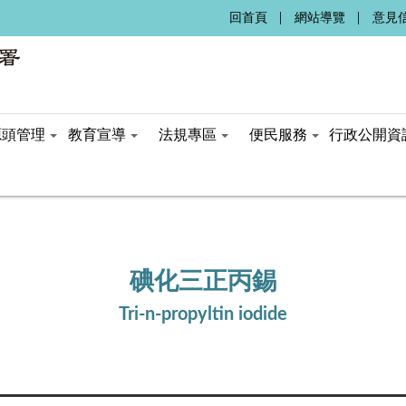
:::
回首頁
網站導覽
意見
源頭管理
教育宣導
法規專區
便民服務
行政公開資
碘化三正丙錫
Tri-n-propyltin iodide