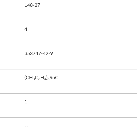
148-27
4
353747-42-9
(CH
C
H
)
SnCl
3
6
4
3
1
--