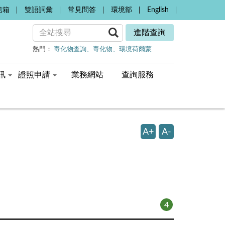
信箱
雙語詞彙
常見問答
環境部
English
進階查詢
熱門：
毒化物查詢
毒化物
環境荷爾蒙
訊
證照申請
業務網站
查詢服務
A+
A-
4