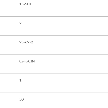
152-01
2
95-69-2
C
H
ClN
7
8
1
50