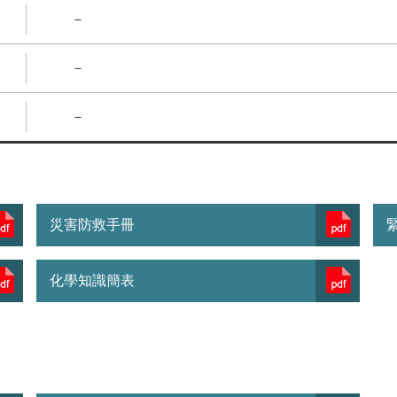
－
－
－
災害防救手冊
化學知識簡表