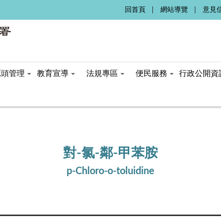
:::
回首頁
網站導覽
意見
源頭管理
教育宣導
法規專區
便民服務
行政公開資
對-氯-鄰-甲苯胺
p-Chloro-o-toluidine