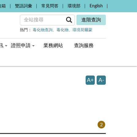
信箱
雙語詞彙
常見問答
環境部
English
進階查詢
熱門：
毒化物查詢
毒化物
環境荷爾蒙
訊
證照申請
業務網站
查詢服務
A+
A-
2