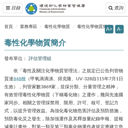
Toggle
Toggle
目錄
查詢
navigation
navigatio
首頁
業務專區
毒性化學物質
毒性化學物質簡介
A+
A-
毒性化學物質簡介
發布單位：
評估管理組
依「毒性及關注化學物質管理法」之規定已公告列管物
質達
848種
（甲氧滴滴涕、得克隆、UV-328自115年7月1日
生效），列管家數
3869
家，並採分類、分量管理之精神，
有效管理毒性化學物質（下稱毒化物）之運作，幾與先進國
家同步。相關之管理採禁用、限用、許可、核可、登記方
式，以提升管理效益。為強化毒化物危害評估及預防措施，
預防毒化災之發生，除加強運作及其釋放量紀錄申報、提報
減量計畫外，對第一類至第三類毒化物運作者規定應建立危