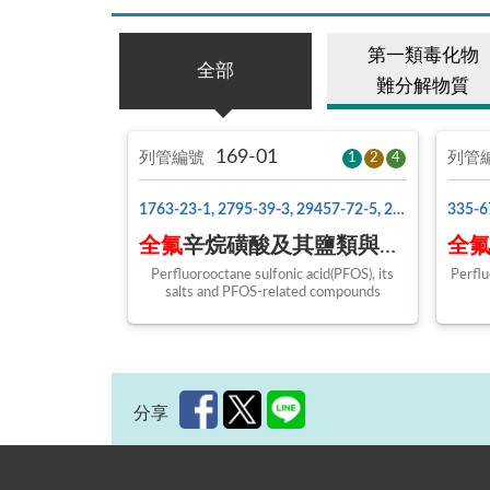
第一類毒化物
全部
難分解物質
169-01
列管編號
列管
1
2
4
1763-23-1, 2795-39-3, 29457-72-5, 29081-56-9, 70225-14-8, 56773-42-3, 251099-16-8, 307-35-7
全氟
辛烷磺酸及其鹽類與相關化合物
全
Perfluorooctane sulfonic acid(PFOS), its
Perflu
salts and PFOS-related compounds
分享
:::