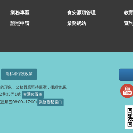
業務專區
食安源頭管理
教
證照申請
業務網站
查
隱私權保護政策
府的形象，公務員應堅持廉潔，拒絕貪腐。
32巷35弄1號
交通位置圖
星期五08:00~17:00)
業務聯繫窗口