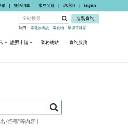
信箱
雙語詞彙
常見問答
環境部
English
進階查詢
熱門：
毒化物查詢
毒化物
環境荷爾蒙
訊
證照申請
業務網站
查詢服務
名/俗稱"等內容 )