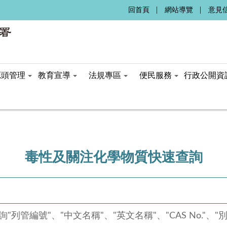
:::
回首頁
網站導覽
意見
源頭管理
教育宣導
法規專區
便民服務
行政公開資
毒性及關注化學物質快速查詢
"列管編號"、"中文名稱"、"英文名稱"、"CAS No."、"別