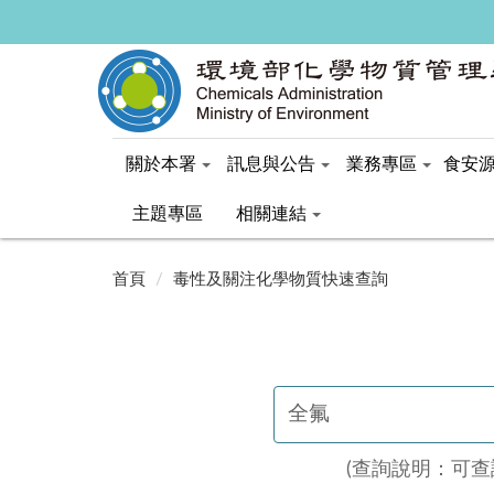
關於本署
訊息與公告
業務專區
食安
主題專區
相關連結
:::
:::
首頁
毒性及關注化學物質快速查詢
(查詢說明：可查詢